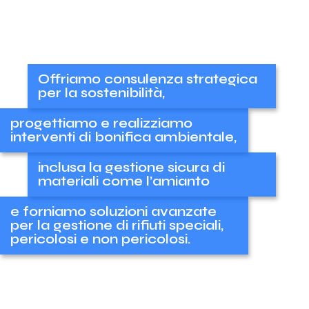
Offriamo consulenza strategica
per la sostenibilità,
progettiamo e realizziamo
interventi di bonifica ambientale,
inclusa la gestione sicura di
materiali come l’amianto
e forniamo soluzioni avanzate
per la gestione di rifiuti speciali,
pericolosi e non pericolosi.